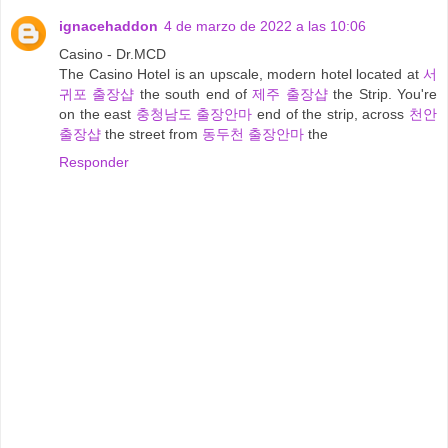
ignacehaddon
4 de marzo de 2022 a las 10:06
Casino - Dr.MCD
The Casino Hotel is an upscale, modern hotel located at
서
귀포 출장샵
the south end of
제주 출장샵
the Strip. You're
on the east
충청남도 출장안마
end of the strip, across
천안
출장샵
the street from
동두천 출장안마
the
Responder