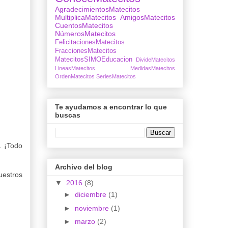
AgradecimientosMatecitos
MultiplicaMatecitos
AmigosMatecitos
CuentosMatecitos
NúmerosMatecitos
FelicitacionesMatecitos
FraccionesMatecitos
MatecitosSIMOEducacion
DivideMatecitos
LineasMatecitos
MedidasMatecitos
OrdenMatecitos
SeriesMatecitos
Te ayudamos a encontrar lo que
buscas
. ¡Todo
Archivo del blog
uestros
▼
2016
(8)
►
diciembre
(1)
►
noviembre
(1)
►
marzo
(2)